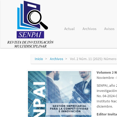
Navegación
principal
Contenido
principal
Barra
lateral
Actual
Archivos
Avisos
Inicio
Archivos
Vol. 2 Núm. 11 (2025): Número
Volumen 2 
Noviembre - 
SENPAI, año 
investigació
No. 04-2024-
Instituto Na
diciembre.
Editor Invit