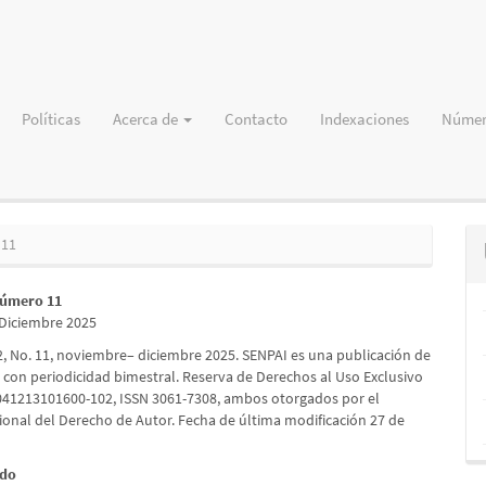
Políticas
Acerca de
Contacto
Indexaciones
Númer
 11
Número 11
Diciembre 2025
2, No. 11, noviembre– diciembre 2025. SENPAI es una publicación de
n con periodicidad bimestral. Reserva de Derechos al Uso Exclusivo
041213101600-102, ISSN 3061-7308, ambos otorgados por el
cional del Derecho de Autor. Fecha de última modificación 27 de
ado