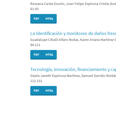
Rossana Carías Escoto, Juan Felipe Espinosa Cristia (Aut
61-93
PDF
HTML
La Identificación y monitoreo de daños fre
Guadalupe Citlalli Alfaro Rodas, Karen Ariana Martínez G
94-111
PDF
HTML
Tecnología, innovación, financiamiento y ca
Gisela Janeth Espinosa Martínez, Samuel Garrido Roldá
112-132
PDF
HTML