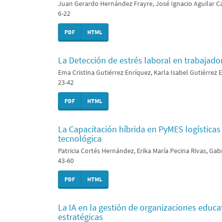
Juan Gerardo Hernández Frayre, José Ignacio Aguilar Ca
6-22
PDF
HTML
La Detección de estrés laboral en trabaja
Ema Cristina Gutiérrez Enríquez, Karla Isabel Gutiérrez 
23-42
PDF
HTML
La Capacitación híbrida en PyMES logística
tecnológica
Patricia Cortés Hernández, Erika María Pecina Rivas, Gab
43-60
PDF
HTML
La IA en la gestión de organizaciones educat
estratégicas