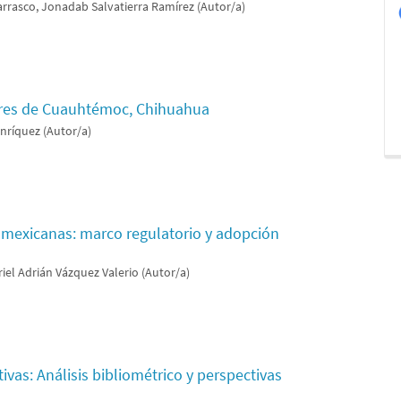
rrasco, Jonadab Salvatierra Ramírez (Autor/a)
dores de Cuauhtémoc, Chihuahua
Enríquez (Autor/a)
s mexicanas: marco regulatorio y adopción
riel Adrián Vázquez Valerio (Autor/a)
ivas: Análisis bibliométrico y perspectivas