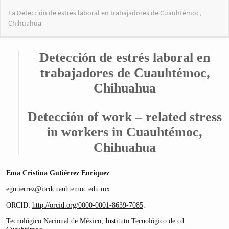
Volver
La Detección de estrés laboral en trabajadores de Cuauhtémoc,
a
Chihuahua
los
detalles
del
artículo