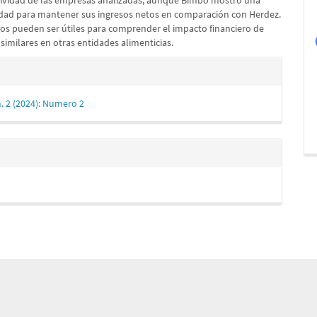
ctividad de las empresas analizadas, aunque Bimbo mostró una
dad para mantener sus ingresos netos en comparación con Herdez.
gos pueden ser útiles para comprender el impacto financiero de
similares en otras entidades alimenticias.
es
. 2 (2024): Numero 2
lo