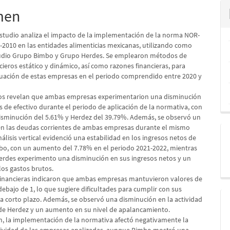
men
lo
estudio analiza el impacto de la implementación de la norma NOR-
-2010 en las entidades alimenticias mexicanas, utilizando como
tudio Grupo Bimbo y Grupo Herdes. Se emplearon métodos de
ncieros estático y dinámico, así como razones financieras, para
ituación de estas empresas en el periodo comprendido entre 2020 y
os revelan que ambas empresas experimentarion una disminución
s de efectivo durante el periodo de aplicación de la normativa, con
sminución del 5.61% y Herdez del 39.79%. Además, se observó un
n las deudas corrientes de ambas empresas durante el mismo
nálisis vertical evidenció una estabilidad en los ingresos netos de
, con un aumento del 7.78% en el periodo 2021-2022, mientras
rdes experimento una disminución en sus ingresos netos y un
os gastos brutos.
financieras indicaron que ambas empresas mantuvieron valores de
debajo de 1, lo que sugiere dificultades para cumplir con sus
 a corto plazo. Además, se observó una disminución en la actividad
de Herdez y un aumento en su nivel de apalancamiento.
n, la implementación de la normativa afectó negativamente la