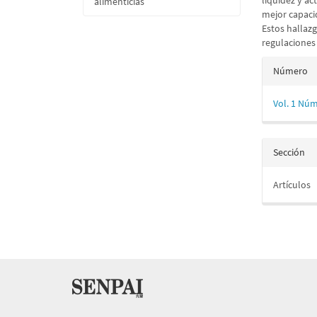
liquidez y a
alimenticias
mejor capaci
Estos hallaz
regulaciones 
Detall
Número
del
Vol. 1 Núm
artícu
Sección
Artículos