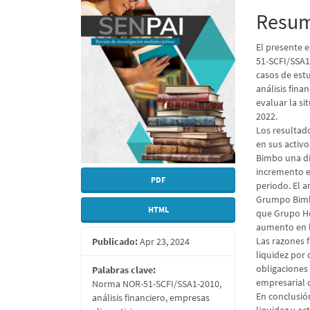
del
del
Resu
artículo
artícu
El presente 
51-SCFI/SSA1
casos de es
análisis fina
evaluar la s
2022.
Los resultad
en sus activo
Bimbo una di
incremento e
PDF
periodo. El a
Grumpo Bimbo
HTML
que Grupo He
aumento en l
Las razones 
Publicado:
Apr 23, 2024
liquidez por 
obligaciones
Palabras clave:
empresarial 
Norma NOR-51-SCFI/SSA1-2010,
En conclusió
análisis financiero, empresas