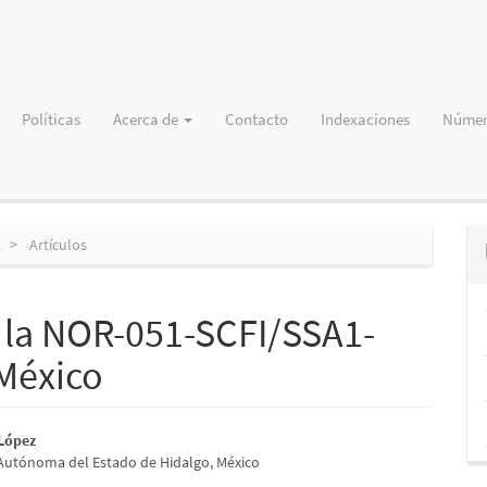
Políticas
Acerca de
Contacto
Indexaciones
Númer
2
Artículos
 la NOR-051-SCFI/SSA1-
México
nido
 López
Autónoma del Estado de Hidalgo, México
pal