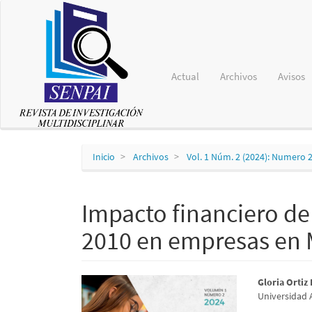
Navegación
principal
Contenido
principal
Barra
lateral
Actual
Archivos
Avisos
Inicio
Archivos
Vol. 1 Núm. 2 (2024): Numero 
Impacto financiero de
2010 en empresas en 
Barra
Conte
Gloria Ortiz
Universidad 
lateral
princi