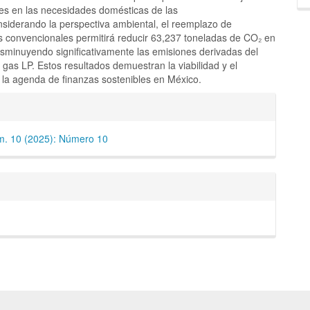
les en las necesidades domésticas de las
nsiderando la perspectiva ambiental, el reemplazo de
s convencionales permitirá reducir 63,237 toneladas de CO₂ en
isminuyendo significativamente las emisiones derivadas del
gas LP. Estos resultados demuestran la viabilidad y el
e la agenda de finanzas sostenibles en México.
les
m. 10 (2025): Número 10
lo