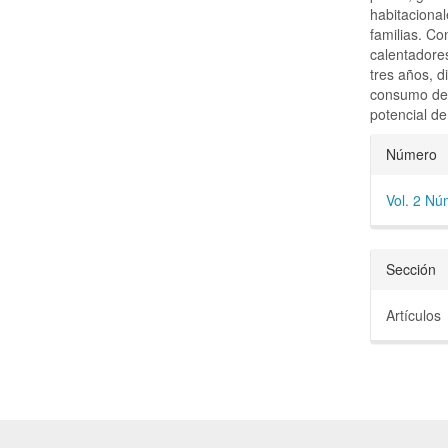
habitaciona
familias. Co
calentadore
tres años, d
consumo de 
potencial d
Detal
Número
del
Vol. 2 Nú
artícu
Sección
Artículos