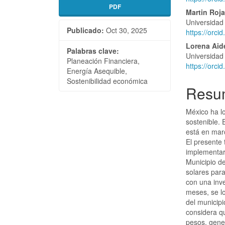
PDF
del
del
Martin Roja
Universidad
artículo
artícu
Publicado:
Oct 30, 2025
https://orc
Lorena Aid
Palabras clave:
Universidad
Planeación Financiera,
https://orc
Energía Asequible,
Sostenibilidad económica
Resu
México ha l
sostenible. 
está en mar
El presente 
implementar
Municipio d
solares para
con una inv
meses, se lo
del municip
considera q
pesos, gene