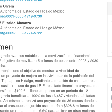
s Olvera
 Autónoma del Estado de Hidalgo México
lo
id.org/0009-0003-1719-9730
é Elizalde Almanza
 Autónoma del Estado de Hidalgo México
id.org/0009-0002-1774-5722
men
ogrado avances notables en la movilización de financiamiento
El objetivo de movilizar 15 billones de pesos entre 2023 y 2030
cha.
trabajo tiene el objetivo de mostrar la viabilidad de
 un proyecto de mejora en las viviendas de la población del
e Tepeapulco Hidalgo, mediante la dotación de calentadores
 sustituir el uso de gas LP. El resultado financiero proyecta que
ersión de $109.6 millones de pesos en un periodo de 12
graría beneficiar al 100% de las 16,487 viviendas habitadas
io. Así mismo se realizó una proyección de 36 meses donde se
ue el presupuesto ejercido ascendería a $328.8 millones de
rando un remanente del 6.6% para aplicar en otras mejoras