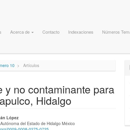
s
Acerca de
Contacto
Indexaciones
Números Temá
úmero 10
Artículos
e y no contaminante para
apulco, Hidalgo
nido
dán López
 Autónoma del Estado de Hidalgo México
pal
id.org/0009-0008-0275-0725