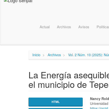
Navegación
principal
Contenido
principal
Barra
lateral
Actual
Archivos
Avisos
Política
Inicio
Archivos
Vol. 2 Núm. 10 (2025): N
La Energía asequibl
el municipio de Tepe
Barra
Conte
Nancy Rol
HTML
Universidad
lateral
princi
https://orc