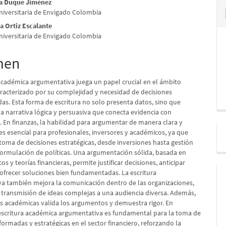
a Duque Jiménez
Universitaria de Envigado Colombia
lo
a Ortiz Escalante
Universitaria de Envigado Colombia
men
 académica argumentativa juega un papel crucial en el ámbito
caracterizado por su complejidad y necesidad de decisiones
s. Esta forma de escritura no solo presenta datos, sino que
a narrativa lógica y persuasiva que conecta evidencia con
. En finanzas, la habilidad para argumentar de manera clara y
es esencial para profesionales, inversores y académicos, ya que
 toma de decisiones estratégicas, desde inversiones hasta gestión
 formulación de políticas. Una argumentación sólida, basada en
os y teorías financieras, permite justificar decisiones, anticipar
 ofrecer soluciones bien fundamentadas. La escritura
a también mejora la comunicación dentro de las organizaciones,
a transmisión de ideas complejas a una audiencia diversa. Además,
tas académicas valida los argumentos y demuestra rigor. En
escritura académica argumentativa es fundamental para la toma de
formadas y estratégicas en el sector financiero, reforzando la