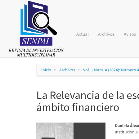
Navegación
principal
Contenido
principal
Barra
lateral
Actual
Archivos
Avisos
Inicio
Archivos
Vol. 1 Núm. 4 (2024): Número 
La Relevancia de la es
ámbito financiero
Barra
Conte
Daniela Álva
Institución 
lateral
princi