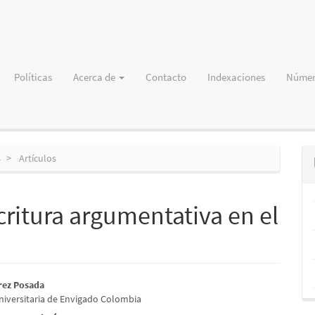
Políticas
Acerca de
Contacto
Indexaciones
Númer
4
Artículos
critura argumentativa en el
nido
rez Posada
Universitaria de Envigado Colombia
pal