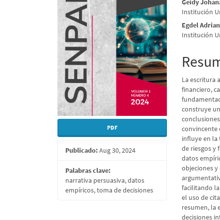
Geidy Johan
del
del
Institución 
artículo
artícu
Egdel Adrian
Institución 
Resu
La escritura
financiero, 
fundamentada
construye un
conclusiones
PDF
convincente 
influye en la
de riesgos y
Publicado:
Aug 30, 2024
datos empíric
objeciones y
Palabras clave:
argumentativ
narrativa persuasiva, datos
facilitando l
empíricos, toma de decisiones
el uso de ci
resumen, la 
decisiones in